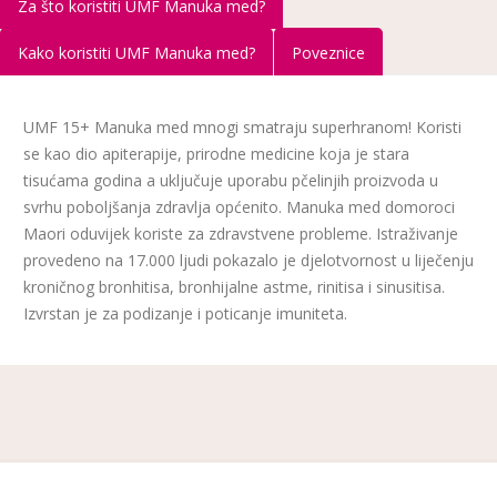
Za što koristiti UMF Manuka med?
Kako koristiti UMF Manuka med?
Poveznice
UMF 15+ Manuka med mnogi smatraju superhranom! Koristi
se kao dio apiterapije, prirodne medicine koja je stara
tisućama godina a uključuje uporabu pčelinjih proizvoda u
svrhu poboljšanja zdravlja općenito. Manuka med domoroci
Maori oduvijek koriste za zdravstvene probleme. Istraživanje
provedeno na 17.000 ljudi pokazalo je djelotvornost u liječenju
kroničnog bronhitisa, bronhijalne astme, rinitisa i sinusitisa.
Izvrstan je za podizanje i poticanje imuniteta.