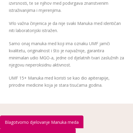
izvrsnosti, te se njihov med podvrgava znanstvenim
istraživanjima i mjerenjima.
Vrlo važna činjenica je da nije svaki Manuka med identičan
niti laboratorijski istražen.
Samo onaj manuka med koji ima oznaku UMF jamči
kvalitetu, originalnost i što je najvažnije, garantira
minimalan udio MGO-a, jedne od djelatnih tvari zaslužnih za
njegovu neperoksidnu aktivnost.
UMF 15+ Manuka med koristi se kao dio apiterapije,
prirodne medicine koja je stara tisućama godina.
Blagotvorno djelovanje Manuka meda