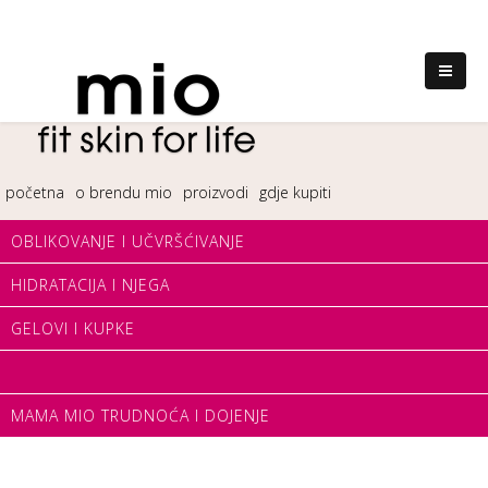
početna
o brendu mio
proizvodi
gdje kupiti
OBLIKOVANJE I UČVRŠĆIVANJE
HIDRATACIJA I NJEGA
GELOVI I KUPKE
MAMA MIO TRUDNOĆA I DOJENJE