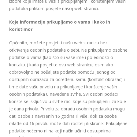
izbore koje imate u vezi s prikupljanjem i korištenjem vaših
podataka prilikom posjete našoj web stranici.
Koje informacije prikupljamo o vama i kako ih
koristimo?
Općenito, možete posjetiti našu web stranicu bez
otkrivanja osobnih podataka o sebi. Ne prikupljamo osobne
podatke o vama (kao što su vaše ime i pojedinosti o
kontaktu) kada posjetite ovu web stranicu, osim ako
dobrovoljno ne pošaljete podatke pomoću jednog od
dostupnih obrazaca za određenu svrhu (kontakt obrazac) i
time date vašu privolu na prikupljanje i korištenje vaših
osobnih podataka u navedene svrhe. Svi osobni podaci
koriste se isključivo u svrhe radi koje su prikupljeni i za koje
je dana privola. Privolu za obradu osobnih podataka mogu
dati osobe s navršenih 16 godina ili više, dok za osobe
mlađe od 16 privolu može dati roditelj ili skrbnik. Prikupljene
podatke nećemo ni na koji način učiniti dostupnima