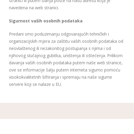
stranici ili putem slanja pošte na našu adresu koja je
navedena na web stranici.
Sigurnost vaših osobnih podataka
Predani smo poduzimanju odgovarajućih tehničkih i
organizacijskih mjera za zaštitu vaših osobnih podataka od
neovlaštenog ili nezakonitog postupanja s njima i od
njihovog slučajnog gubitka, uništenja ili oštećenja. Prilikom
davanja vaših osobnih podataka putem naše web stranice,
ove se informacije šalju putem interneta sigurno pomoću
visokokvalitetnih šifriranja i spremaju na naše sigurne
servere koji se nalaze u EU.